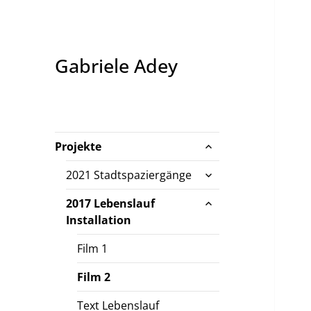
Gabriele Adey
untermenü
Projekte
öffnen
untermenü
2021 Stadtspaziergänge
öffnen
untermenü
2017 Lebenslauf
öffnen
Installation
Film 1
Film 2
Text Lebenslauf