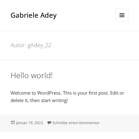
Gabriele Adey
MENÜ
UND
WIDGETS
Autor:
gAdey_22
Hello world!
Welcome to WordPress. This is your first post. Edit or
delete it, then start writing!
Veröffentlicht
zu Hello world!
Januar 19, 2022
Schreibe einen Kommentar
am